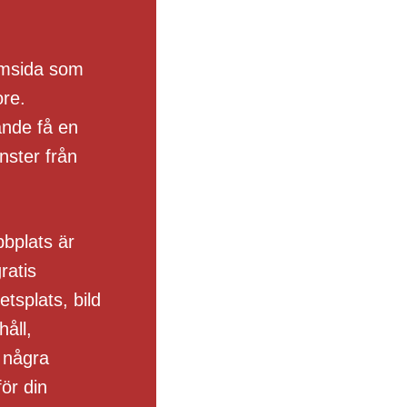
emsida som
ore.
ande få en
nster från
bbplats är
ratis
tsplats, bild
håll,
 några
för din