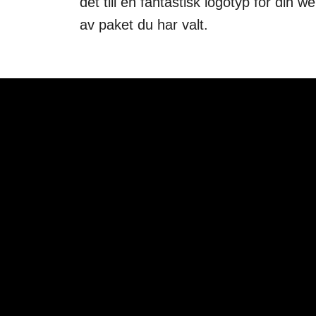
det till en fantastisk logotyp för din 
av paket du har valt.